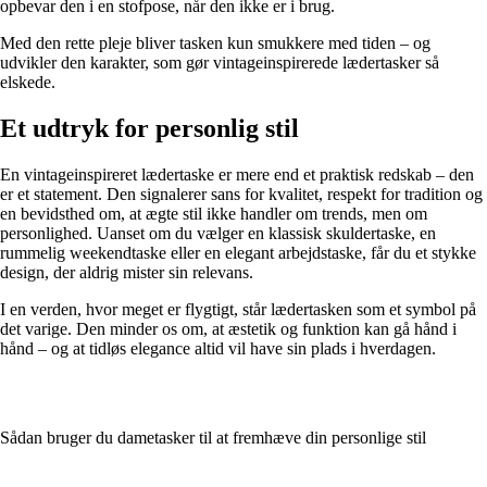
opbevar den i en stofpose, når den ikke er i brug.
Med den rette pleje bliver tasken kun smukkere med tiden – og
udvikler den karakter, som gør vintageinspirerede lædertasker så
elskede.
Et udtryk for personlig stil
En vintageinspireret lædertaske er mere end et praktisk redskab – den
er et statement. Den signalerer sans for kvalitet, respekt for tradition og
en bevidsthed om, at ægte stil ikke handler om trends, men om
personlighed. Uanset om du vælger en klassisk skuldertaske, en
rummelig weekendtaske eller en elegant arbejdstaske, får du et stykke
design, der aldrig mister sin relevans.
I en verden, hvor meget er flygtigt, står lædertasken som et symbol på
det varige. Den minder os om, at æstetik og funktion kan gå hånd i
hånd – og at tidløs elegance altid vil have sin plads i hverdagen.
Sådan bruger du dametasker til at fremhæve din personlige stil