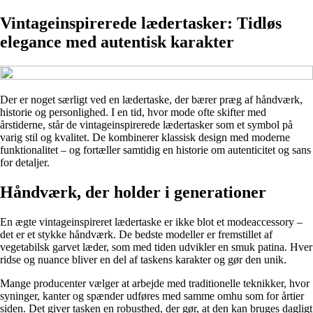
Vintageinspirerede lædertasker: Tidløs
elegance med autentisk karakter
Der er noget særligt ved en lædertaske, der bærer præg af håndværk,
historie og personlighed. I en tid, hvor mode ofte skifter med
årstiderne, står de vintageinspirerede lædertasker som et symbol på
varig stil og kvalitet. De kombinerer klassisk design med moderne
funktionalitet – og fortæller samtidig en historie om autenticitet og sans
for detaljer.
Håndværk, der holder i generationer
En ægte vintageinspireret lædertaske er ikke blot et modeaccessory –
det er et stykke håndværk. De bedste modeller er fremstillet af
vegetabilsk garvet læder, som med tiden udvikler en smuk patina. Hver
ridse og nuance bliver en del af taskens karakter og gør den unik.
Mange producenter vælger at arbejde med traditionelle teknikker, hvor
syninger, kanter og spænder udføres med samme omhu som for årtier
siden. Det giver tasken en robusthed, der gør, at den kan bruges dagligt