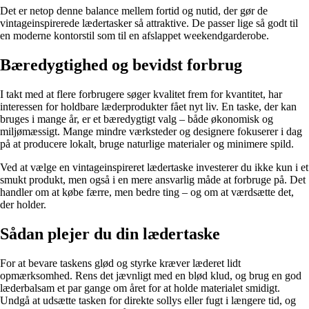
Det er netop denne balance mellem fortid og nutid, der gør de
vintageinspirerede lædertasker så attraktive. De passer lige så godt til
en moderne kontorstil som til en afslappet weekendgarderobe.
Bæredygtighed og bevidst forbrug
I takt med at flere forbrugere søger kvalitet frem for kvantitet, har
interessen for holdbare læderprodukter fået nyt liv. En taske, der kan
bruges i mange år, er et bæredygtigt valg – både økonomisk og
miljømæssigt. Mange mindre værksteder og designere fokuserer i dag
på at producere lokalt, bruge naturlige materialer og minimere spild.
Ved at vælge en vintageinspireret lædertaske investerer du ikke kun i et
smukt produkt, men også i en mere ansvarlig måde at forbruge på. Det
handler om at købe færre, men bedre ting – og om at værdsætte det,
der holder.
Sådan plejer du din lædertaske
For at bevare taskens glød og styrke kræver læderet lidt
opmærksomhed. Rens det jævnligt med en blød klud, og brug en god
læderbalsam et par gange om året for at holde materialet smidigt.
Undgå at udsætte tasken for direkte sollys eller fugt i længere tid, og