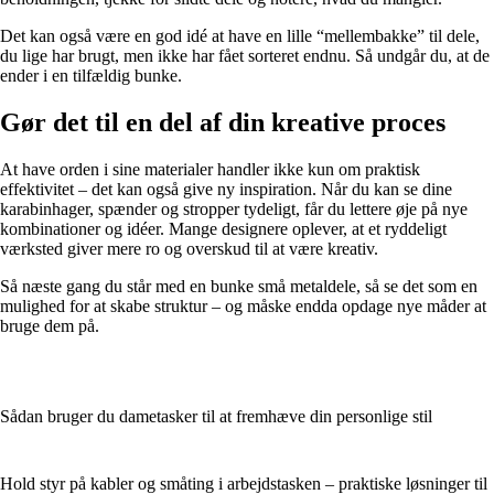
Det kan også være en god idé at have en lille “mellembakke” til dele,
du lige har brugt, men ikke har fået sorteret endnu. Så undgår du, at de
ender i en tilfældig bunke.
Gør det til en del af din kreative proces
At have orden i sine materialer handler ikke kun om praktisk
effektivitet – det kan også give ny inspiration. Når du kan se dine
karabinhager, spænder og stropper tydeligt, får du lettere øje på nye
kombinationer og idéer. Mange designere oplever, at et ryddeligt
værksted giver mere ro og overskud til at være kreativ.
Så næste gang du står med en bunke små metaldele, så se det som en
mulighed for at skabe struktur – og måske endda opdage nye måder at
bruge dem på.
Sådan bruger du dametasker til at fremhæve din personlige stil
Hold styr på kabler og småting i arbejdstasken – praktiske løsninger til