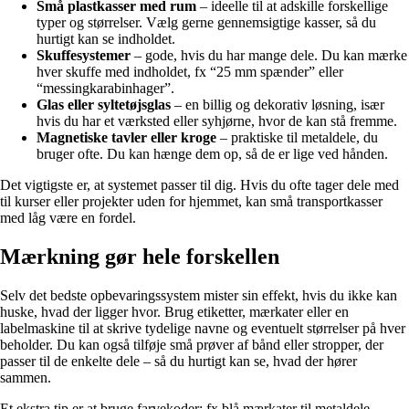
Små plastkasser med rum
– ideelle til at adskille forskellige
typer og størrelser. Vælg gerne gennemsigtige kasser, så du
hurtigt kan se indholdet.
Skuffesystemer
– gode, hvis du har mange dele. Du kan mærke
hver skuffe med indholdet, fx “25 mm spænder” eller
“messingkarabinhager”.
Glas eller syltetøjsglas
– en billig og dekorativ løsning, især
hvis du har et værksted eller syhjørne, hvor de kan stå fremme.
Magnetiske tavler eller kroge
– praktiske til metaldele, du
bruger ofte. Du kan hænge dem op, så de er lige ved hånden.
Det vigtigste er, at systemet passer til dig. Hvis du ofte tager dele med
til kurser eller projekter uden for hjemmet, kan små transportkasser
med låg være en fordel.
Mærkning gør hele forskellen
Selv det bedste opbevaringssystem mister sin effekt, hvis du ikke kan
huske, hvad der ligger hvor. Brug etiketter, mærkater eller en
labelmaskine til at skrive tydelige navne og eventuelt størrelser på hver
beholder. Du kan også tilføje små prøver af bånd eller stropper, der
passer til de enkelte dele – så du hurtigt kan se, hvad der hører
sammen.
Et ekstra tip er at bruge farvekoder: fx blå mærkater til metaldele,