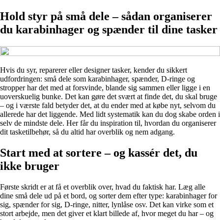
Hold styr på små dele – sådan organiserer
du karabinhager og spænder til dine tasker
Hvis du syr, reparerer eller designer tasker, kender du sikkert
udfordringen: små dele som karabinhager, spænder, D-ringe og
stropper har det med at forsvinde, blande sig sammen eller ligge i en
uoverskuelig bunke. Det kan gøre det svært at finde det, du skal bruge
– og i værste fald betyder det, at du ender med at købe nyt, selvom du
allerede har det liggende. Med lidt systematik kan du dog skabe orden i
selv de mindste dele. Her får du inspiration til, hvordan du organiserer
dit tasketilbehør, så du altid har overblik og nem adgang.
Start med at sortere – og kassér det, du
ikke bruger
Første skridt er at få et overblik over, hvad du faktisk har. Læg alle
dine små dele ud på et bord, og sorter dem efter type: karabinhager for
sig, spænder for sig, D-ringe, nitter, lynlåse osv. Det kan virke som et
stort arbejde, men det giver et klart billede af, hvor meget du har – og