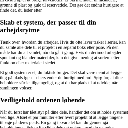
grønne til plast og gule til reservedele. Det gør det endnu hurtigere at
finde det, du leder efter.
Skab et system, der passer til din
arbejdsrytme
Tænk over, hvordan du arbejder. Hvis du ofte laver tasker i serier, kan
du samle alle dele til et projekt i en separat boks eller pose. På den
måde har du alt samlet, når du går i gang. Hvis du derimod arbejder
spontant og blander materialer, kan det give mening at sortere efter
funktion eller materiale i stedet.
Et godt system er et, du faktisk bruger. Det skal være nemt at lægge
ting på plads igen – ellers ender du hurtigt med rod. Sørg for, at dine
beholdere står let tilgængeligt, og at du har plads til at udvide, når
samlingen vokser.
Vedligehold ordenen løbende
Når du først har fået styr på dine dele, handler det om at holde systemet
ved lige. Afsæt et par minutter efter hvert projekt til at lægge tingene
tilbage på deres plads. En gang i kvartalet kan du gennemgå
beholdningen, tjekke for slidte dele og notere, hvad du mangler.