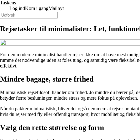
Taskens
Log ind
Kom i gang
Mailnyt
Rejsetasker til minimalister: Let, funktio
For den moderne minimalist handler rejser ikke om at have mest muligt
rumme det nødvendige uden at føles tung, og samtidig være fleksibel nok
effektivt.
Mindre bagage, større frihed
Minimalistisk rejsefilosofi handler om frihed. Jo mindre du bærer på, de
betyder færre beslutninger, mindre stress og mere fokus på oplevelsen.
Når du pakker minimalistisk, bliver det også nemmere at rejse spontant.
hvis du rejser med fly eller offentlig transport, hvor mobilitet og fleksibi
Vælg den rette størrelse og form