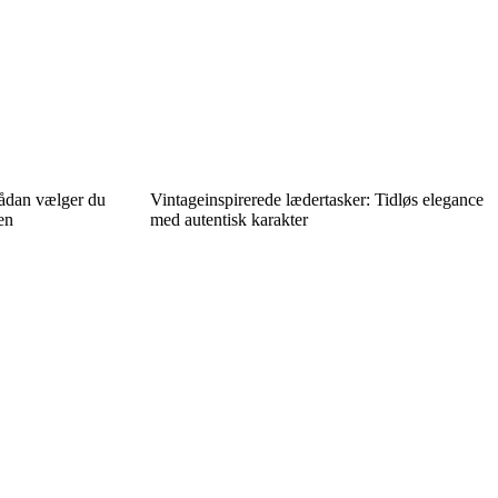
sådan vælger du
Vintageinspirerede lædertasker: Tidløs elegance
en
med autentisk karakter