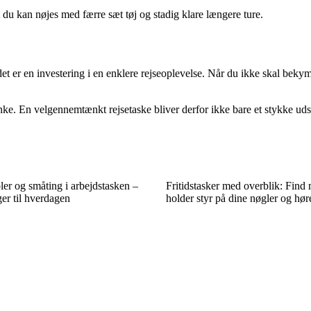
t du kan nøjes med færre sæt tøj og stadig klare længere ture.
 det er en investering i en enklere rejseoplevelse. Når du ikke skal bek
En velgennemtænkt rejsetaske bliver derfor ikke bare et stykke udstyr,
ler og småting i arbejdstasken –
Fritidstasker med overblik: Find 
ger til hverdagen
holder styr på dine nøgler og hør