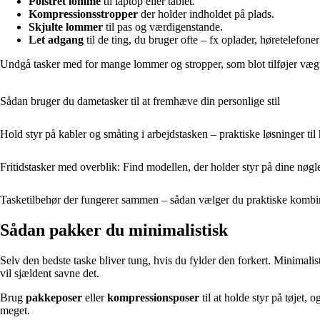
Polstret lomme
til laptop eller tablet.
Kompressionsstropper
der holder indholdet på plads.
Skjulte lommer
til pas og værdigenstande.
Let adgang
til de ting, du bruger ofte – fx oplader, høretelefoner
Undgå tasker med for mange lommer og stropper, som blot tilføjer vægt 
Sådan bruger du dametasker til at fremhæve din personlige stil
Hold styr på kabler og småting i arbejdstasken – praktiske løsninger ti
Fritidstasker med overblik: Find modellen, der holder styr på dine nøgl
Tasketilbehør der fungerer sammen – sådan vælger du praktiske kombi
Sådan pakker du minimalistisk
Selv den bedste taske bliver tung, hvis du fylder den forkert. Minimalis
vil sjældent savne det.
Brug
pakkeposer
eller
kompressionsposer
til at holde styr på tøjet,
meget.