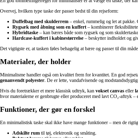
En god tommelfingerregel for minimalister er at vælge en taske, der kan 
Overvej, hvilken type taske der passer bedst til din rejseform:
Duffelbag med skulderrem
– enkel, rummelig og let at pakke. G
Rygsæk med åbning som en kuffert
– kombinerer fleksibilitet
Hybridtaske
– kan bæres både som rygsæk og som skuldertaske. I
Hardcase-kuffert i kabinestørrelse
– beskytter indholdet og giv
Det vigtigste er, at tasken føles behagelig at bære og passer til din måde 
Materialer, der holder
Minimalisme handler også om kvalitet frem for kvantitet. En god rejset
genanvendt polyester
. De er lette, vandafvisende og modstandsdygtige
Hvis du foretrækker et mere klassisk udtryk, kan
vokset canvas
eller
l
hvor materialerne er genbrugte eller produceret med lavt CO₂-aftryk – e
Funktioner, der gør en forskel
En minimalistisk taske skal ikke have mange funktioner – men de rigti
Adskilte rum
til tøj, elektronik og småting.