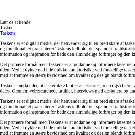
Lær os at kende
Taskens
Taskens
Taskens er et digitalt medie, der henvender sig til en bred skare af ta
og funktionalitet præsenterer Taskens indhold, der spænder fra historisk
information og inspiration for både den almindelige forbruger og den k
Det primære formål med Taskens er at uddanne og informere læserne om 
tiden. Ved at dykke ned i de unikke karakteristika ved forskellige task
med at fremme en større bevidsthed om kvalitet og design blandt forbr
Taskens anerkender, at tasker ikke blot er accessories, men også bærer a
deles. Gennem velresearchede artikler, interviews med designere og analy
Taskens er et digitalt medie, der henvender sig til en bred skare af ta
og funktionalitet præsenterer Taskens indhold, der spænder fra historisk
information og inspiration for både den almindelige forbruger og den k
Det primære formål med Taskens er at uddanne og informere læserne om 
tiden. Ved at dykke ned i de unikke karakteristika ved forskellige task
med at fremme en større bevidsthed om kvalitet og design blandt forbr