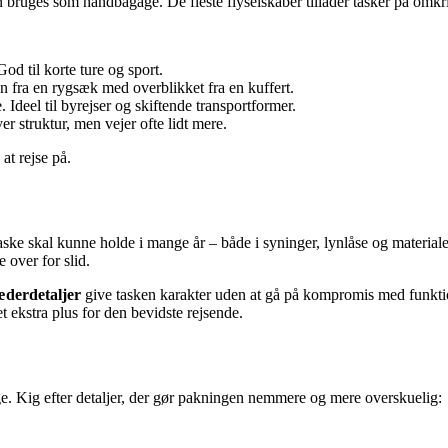
bruges som håndbagage. De fleste flyselskaber tillader tasker på omkring 
od til korte ture og sport.
en fra en rygsæk med overblikket fra en kuffert.
deel til byrejser og skiftende transportformer.
er struktur, men vejer ofte lidt mere.
at rejse på.
aske skal kunne holde i mange år – både i syninger, lynlåse og material
 over for slid.
æderdetaljer
give tasken karakter uden at gå på kompromis med funktion
t ekstra plus for den bevidste rejsende.
ge. Kig efter detaljer, der gør pakningen nemmere og mere overskuelig: