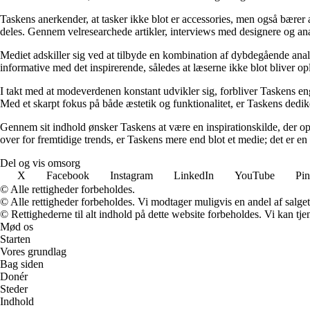
Taskens anerkender, at tasker ikke blot er accessories, men også bærer a
deles. Gennem velresearchede artikler, interviews med designere og analy
Mediet adskiller sig ved at tilbyde en kombination af dybdegående analy
informative med det inspirerende, således at læserne ikke blot bliver opl
I takt med at modeverdenen konstant udvikler sig, forbliver Taskens enga
Med et skarpt fokus på både æstetik og funktionalitet, er Taskens dedi
Gennem sit indhold ønsker Taskens at være en inspirationskilde, der opf
over for fremtidige trends, er Taskens mere end blot et medie; det er en 
Del og vis omsorg
X
Facebook
Instagram
LinkedIn
YouTube
Pin
© Alle rettigheder forbeholdes.
© Alle rettigheder forbeholdes. Vi modtager muligvis en andel af salget,
© Rettighederne til alt indhold på dette website forbeholdes. Vi kan t
Mød os
Starten
Vores grundlag
Bag siden
Donér
Steder
Indhold