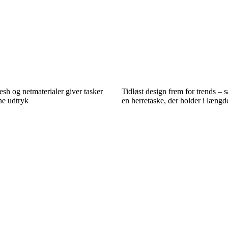
esh og netmaterialer giver tasker
Tidløst design frem for trends – 
rne udtryk
en herretaske, der holder i længd