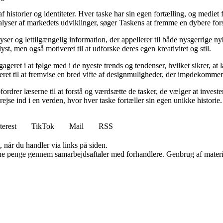
f historier og identiteter. Hver taske har sin egen fortælling, og medie
ser af markedets udviklinger, søger Taskens at fremme en dybere forståel
ser og lettilgængelig information, der appellerer til både nysgerrige ny
yst, men også motiveret til at udforske deres egen kreativitet og stil.
geret i at følge med i de nyeste trends og tendenser, hvilket sikrer, at 
keret til at fremvise en bred vifte af designmuligheder, der imødekomme
ordrer læserne til at forstå og værdsætte de tasker, de vælger at inves
rejse ind i en verden, hvor hver taske fortæller sin egen unikke historie.
terest
TikTok
Mail
RSS
 når du handler via links på siden.
jene penge gennem samarbejdsaftaler med forhandlere. Genbrug af materi