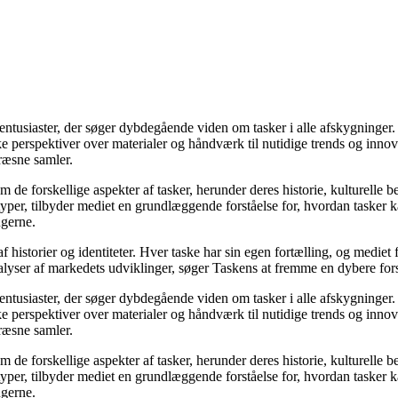
skeentusiaster, der søger dybdegående viden om tasker i alle afskygninge
e perspektiver over materialer og håndværk til nutidige trends og innovat
ræsne samler.
de forskellige aspekter af tasker, herunder deres historie, kulturelle
etyper, tilbyder mediet en grundlæggende forståelse for, hvordan tasker
ugerne.
f historier og identiteter. Hver taske har sin egen fortælling, og medie
ser af markedets udviklinger, søger Taskens at fremme en dybere forståel
skeentusiaster, der søger dybdegående viden om tasker i alle afskygninge
e perspektiver over materialer og håndværk til nutidige trends og innovat
ræsne samler.
de forskellige aspekter af tasker, herunder deres historie, kulturelle
etyper, tilbyder mediet en grundlæggende forståelse for, hvordan tasker
ugerne.