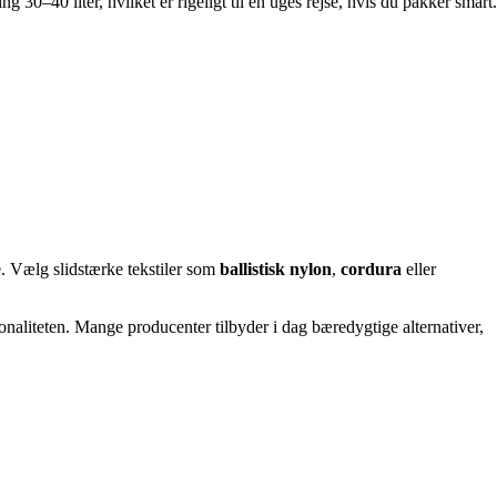
30–40 liter, hvilket er rigeligt til en uges rejse, hvis du pakker smart.
e. Vælg slidstærke tekstiler som
ballistisk nylon
,
cordura
eller
aliteten. Mange producenter tilbyder i dag bæredygtige alternativer,