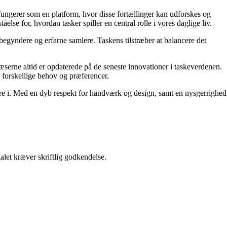
t fungerer som en platform, hvor disse fortællinger kan udforskes og
se for, hvordan tasker spiller en central rolle i vores daglige liv.
begyndere og erfarne samlere. Taskens tilstræber at balancere det
læserne altid er opdaterede på de seneste innovationer i taskeverdenen.
r forskellige behov og præferencer.
tere i. Med en dyb respekt for håndværk og design, samt en nysgerrighed
alet kræver skriftlig godkendelse.